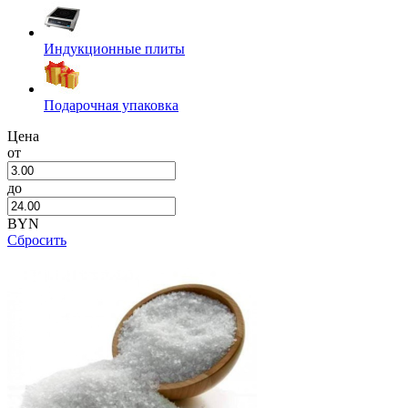
Индукционные плиты
Подарочная упаковка
Цена
от
до
BYN
Сбросить