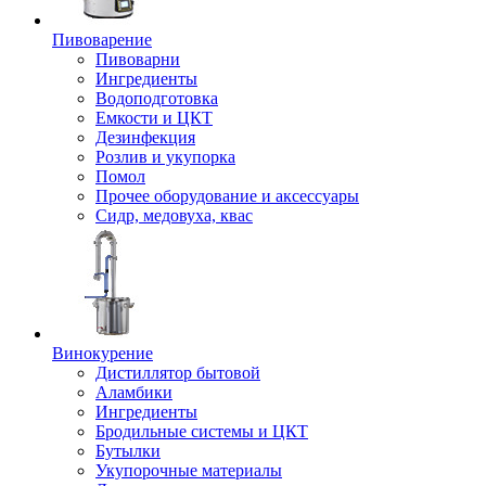
Пивоварение
Пивоварни
Ингредиенты
Водоподготовка
Емкости и ЦКТ
Дезинфекция
Розлив и укупорка
Помол
Прочее оборудование и аксессуары
Сидр, медовуха, квас
Винокурение
Дистиллятор бытовой
Аламбики
Ингредиенты
Бродильные системы и ЦКТ
Бутылки
Укупорочные материалы