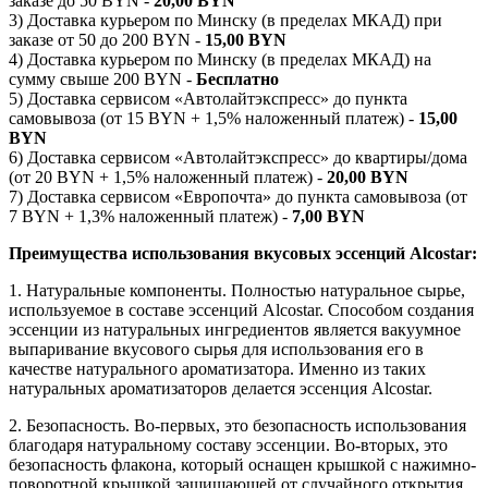
заказе до 50 BYN -
20,00 BYN
3) Доставка курьером по Минску (в пределах МКАД) при
заказе от 50 до 200 BYN -
15,00 BYN
4) Доставка курьером по Минску (в пределах МКАД) на
сумму свыше 200 BYN -
Бесплатно
5) Доставка сервисом «Автолайтэкспресс» до пункта
самовывоза (от 15 BYN + 1,5% наложенный платеж) -
15,00
BYN
6) Доставка сервисом «Автолайтэкспресс» до квартиры/дома
(от 20 BYN + 1,5% наложенный платеж) -
20,00 BYN
7) Доставка сервисом «Европочта» до пункта самовывоза (от
7 BYN + 1,3% наложенный платеж) -
7,00 BYN
Преимущества использования вкусовых эссенций Alcostar:
1. Натуральные компоненты. Полностью натуральное сырье,
используемое в составе эссенций Alcostar. Способом создания
эссенции из натуральных ингредиентов является вакуумное
выпаривание вкусового сырья для использования его в
качестве натурального ароматизатора. Именно из таких
натуральных ароматизаторов делается эссенция Alcostar.
2. Безопасность. Во-первых, это безопасность использования
благодаря натуральному составу эссенции. Во-вторых, это
безопасность флакона, который оснащен крышкой с нажимно-
поворотной крышкой защищающей от случайного открытия,