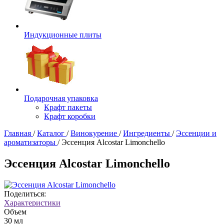
Индукционные плиты
Подарочная упаковка
Крафт пакеты
Крафт коробки
Главная
/
Каталог
/
Винокурение
/
Ингредиенты
/
Эссенции и
ароматизаторы
/
Эссенция Alcostar Limonchello
Эссенция Alcostar Limonchello
Поделиться:
Характеристики
Объем
30 мл