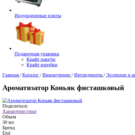
Индукционные плиты
Подарочная упаковка
Крафт пакеты
Крафт коробки
Главная
/
Каталог
/
Винокурение
/
Ингредиенты
/
Эссенции и а
Ароматизатор Коньяк фисташковый
Поделиться:
Характеристики
Объем
30 мл
Бренд
Etol