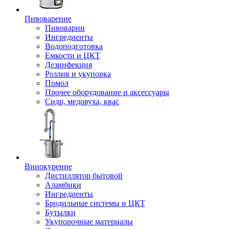
Пивоварение
Пивоварни
Ингредиенты
Водоподготовка
Емкости и ЦКТ
Дезинфекция
Розлив и укупорка
Помол
Прочее оборудование и аксессуары
Сидр, медовуха, квас
Винокурение
Дистиллятор бытовой
Аламбики
Ингредиенты
Бродильные системы и ЦКТ
Бутылки
Укупорочные материалы