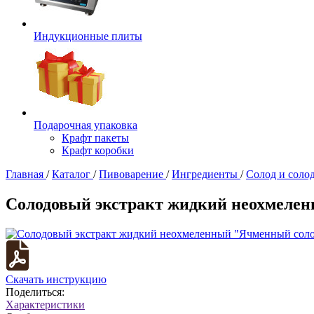
Индукционные плиты
Подарочная упаковка
Крафт пакеты
Крафт коробки
Главная
/
Каталог
/
Пивоварение
/
Ингредиенты
/
Солод и соло
Солодовый экстракт жидкий неохмелен
Скачать инструкцию
Поделиться:
Характеристики