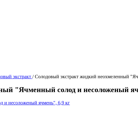
довый экстракт
/
Солодовый экстракт жидкий неохмеленный "Ячм
ный "Ячменный солод и несоложеный ячм