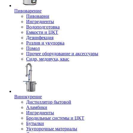
Пивоварение
Пивоварни
Ингредиенты
Водоподготовка
Емкости и ЦКТ
Дезинфекция
Розлив и укупорка
Помол
Прочее оборудование и аксессуары
Сидр, медовуха, квас
Винокурение
Дистиллятор бытовой
Аламбики
Ингредиенты
Бродильные системы и ЦКТ
Бутылки
Укупорочные материалы